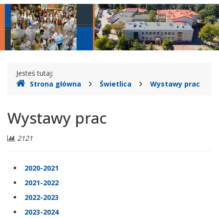
główne
nawigac
Gdzie
Jesteś tutaj:
Strona główna
Świetlica
Wystawy prac
jesteśmy
Wystawy prac
Liczba
2121
odwiedzających:
2020-2021
2021-2022
2022-2023
2023-2024