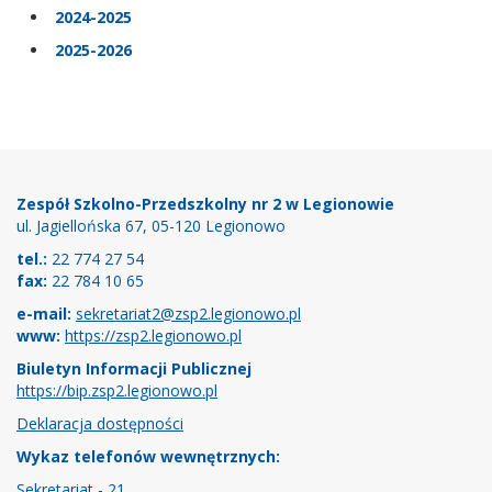
2024-2025
2025-2026
Stopka
Zespół Szkolno-Przedszkolny nr 2 w Legionowie
ul. Jagiellońska 67, 05-120 Legionowo
tel.:
22 774 27 54
fax:
22 784 10 65
e-mail:
sekretariat2@zsp2.legionowo.pl
www:
https://zsp2.legionowo.pl
Biuletyn Informacji Publicznej
https://bip.zsp2.legionowo.pl
Deklaracja dostępności
Wykaz telefonów wewnętrznych:
Sekretariat - 21