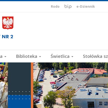
BIP,
Biuletyn
Rodo
e-Dziennik
Informacji
ePUAP,
Publicznej
VULCAN
wa
Biblioteka
Świetlica
Stołówka s