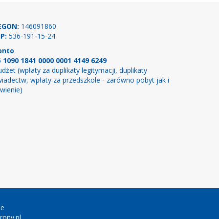
EGON:
146091860
P:
536-191-15-24
onto
5 1090 1841 0000 0001 4149 6249
dżet (wpłaty za duplikaty legitymacji, duplikaty
iadectw, wpłaty za przedszkole - zarówno pobyt jak i
wienie)
ie
ony.pl