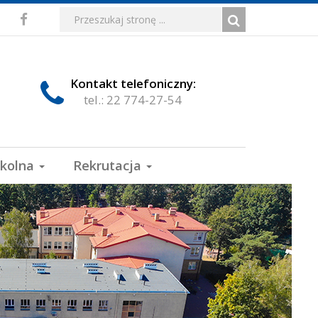
Media
Wyszukiwarka
Wyszukiwana
Formularz
Facebook
fraza:
Szukaj
społecznościowe
wyszukiwania
Kontakt telefoniczny:
tel.: 22 774-27-54
zkolna
Rekrutacja