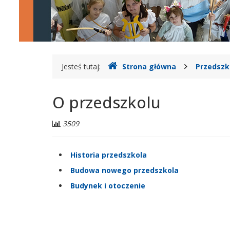
Gdzie
Jesteś tutaj:
Strona główna
Przedszk
jesteśmy
O przedszkolu
Liczba
3509
odwiedzających:
Historia przedszkola
Budowa nowego przedszkola
Budynek i otoczenie