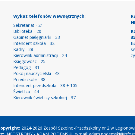
Wykaz telefonów wewnętrznych:
R
NI
Sekretariat - 21
Biblioteka - 20
K
Gabinet pielęgniarki - 33
3
Intendent szkoła - 32
Bu
Kadry - 28
św
Kierownik administracji - 24
ży
Księgowość - 25
Pedagog - 31
Pokój nauczycielski - 48
Przedszkole - 38
Intendent przedszkola - 38 + 105
Świetlica - 44
Kierownik świetlicy szkolnej - 37
opyright:
2024-2026 Zespół Szkolno-Przedszkolny nr 2 w Legionow
t:
INFOSTRONY - ADAM PODEMSKI, e-mail:
adam.podemski@infostr