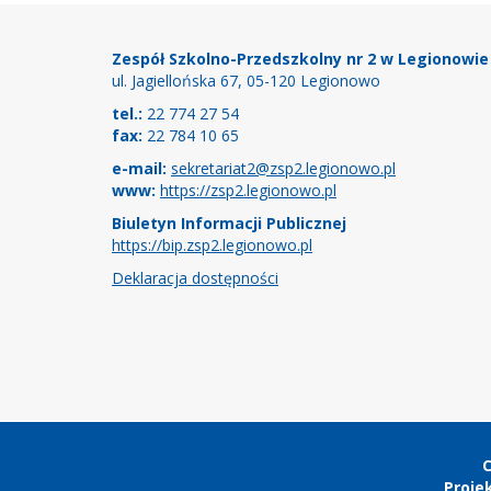
Stopka
Zespół Szkolno-Przedszkolny nr 2 w Legionowie
ul. Jagiellońska 67, 05-120 Legionowo
tel.:
22 774 27 54
fax:
22 784 10 65
e-mail:
sekretariat2@zsp2.legionowo.pl
www:
https://zsp2.legionowo.pl
Biuletyn Informacji Publicznej
https://bip.zsp2.legionowo.pl
Deklaracja dostępności
Copyright
C
Projek