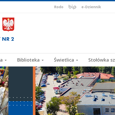
BIP,
Biuletyn
Rodo
e-Dziennik
Informacji
ePUAP,
Publicznej
VULCAN
wa
Biblioteka
Świetlica
Stołówka s