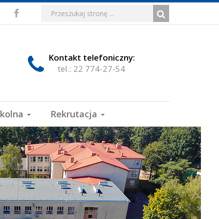
Media
Wyszukiwarka
Wyszukiwana
Formularz
Facebook
fraza:
Szukaj
społecznościowe
wyszukiwania
Kontakt telefoniczny:
tel.: 22 774-27-54
zkolna
Rekrutacja