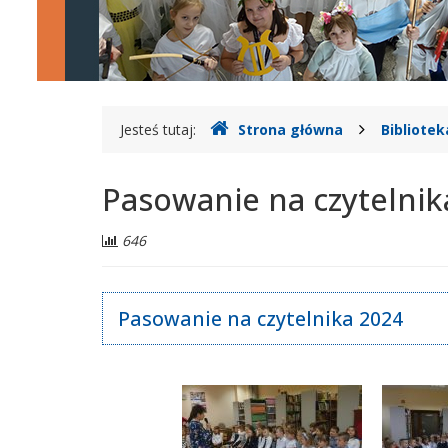
Legionowie
Gdzie
Jesteś tutaj:
Strona główna
Bibliotek
jesteśmy
Pasowanie na czytelnik
Liczba
646
odwiedzających:
Pasowanie na czytelnika 2024