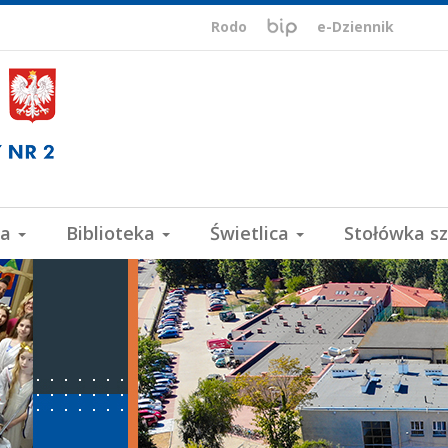
BIP,
Biuletyn
Rodo
e-Dziennik
Informacji
ePUAP,
Publicznej
VULCAN
wa
Biblioteka
Świetlica
Stołówka s