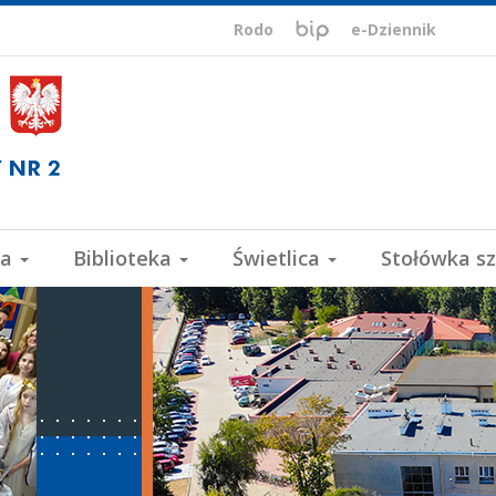
BIP,
Biuletyn
Rodo
e-Dziennik
Informacji
ePUAP,
Publicznej
VULCAN
wa
Biblioteka
Świetlica
Stołówka s