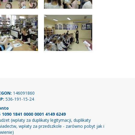
EGON:
146091860
P:
536-191-15-24
onto
5 1090 1841 0000 0001 4149 6249
dżet (wpłaty za duplikaty legitymacji, duplikaty
iadectw, wpłaty za przedszkole - zarówno pobyt jak i
wienie)