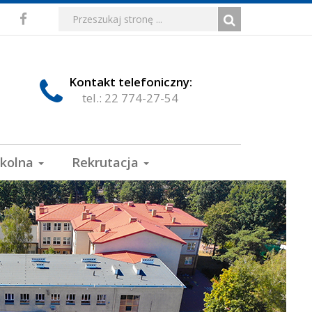
Media
Wyszukiwarka
Wyszukiwana
Formularz
Facebook
fraza:
Szukaj
społecznościowe
wyszukiwania
Kontakt telefoniczny:
tel.: 22 774-27-54
zkolna
Rekrutacja