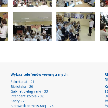
Wykaz telefonów wewnętrznych:
R
NI
Sekretariat - 21
Biblioteka - 20
K
Gabinet pielęgniarki - 33
3
Intendent szkoła - 32
Bu
Kadry - 28
św
Kierownik administracji - 24
ży