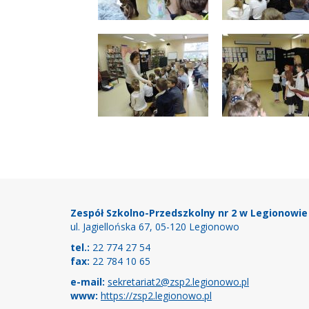
Stopka
Zespół Szkolno-Przedszkolny nr 2 w Legionowie
ul. Jagiellońska 67, 05-120 Legionowo
tel.:
22 774 27 54
fax:
22 784 10 65
e-mail:
sekretariat2@zsp2.legionowo.pl
www:
https://zsp2.legionowo.pl