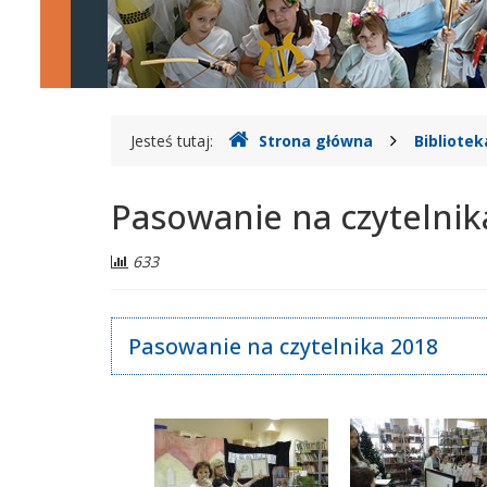
Legionowie
Gdzie
Jesteś tutaj:
Strona główna
Bibliotek
jesteśmy
Pasowanie na czytelnik
Liczba
633
odwiedzających:
Pasowanie na czytelnika 2018