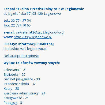
Stopka
Zespół Szkolno-Przedszkolny nr 2 w Legionowie
ul. Jagiellońska 67, 05-120 Legionowo
tel.:
22 774 27 54
fax:
22 784 10 65
e-mail:
sekretariat2@zsp2.legionowo.pl
www:
https://zsp2.legionowo.pl
Biuletyn Informacji Publicznej
https://bip.zsp2.legionowo.pl
Deklaracja dostępności
Wykaz telefonów wewnętrznych:
Sekretariat - 21
Biblioteka - 20
Gabinet pielęgniarki - 33
Intendent szkoła - 32
Kadry - 28
Kierownik administracji - 24
Księgowość - 25
Pedagog - 31