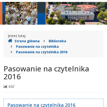
Legionowie
główne
nawigac
Gdzie
Jesteś tutaj:
Strona główna
Biblioteka
jesteśmy
Pasowanie na czytelnika
Pasowanie na czytelnika 2016
Pasowanie na czytelnika
2016
Liczba
632
odwiedzających:
Pasowanie na czytelnika 2016