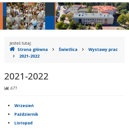
główne
nawigac
Gdzie
Jesteś tutaj:
Strona główna
Świetlica
Wystawy prac
jesteśmy
2021-2022
2021-2022
Liczba
671
odwiedzających:
Wrzesień
Październik
Listopad