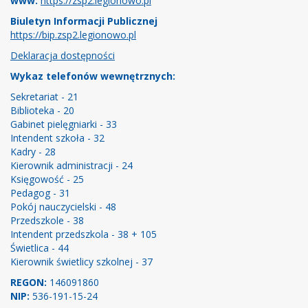
www:
https://zsp2.legionowo.pl
Biuletyn Informacji Publicznej
https://bip.zsp2.legionowo.pl
Deklaracja dostępności
Wykaz telefonów wewnętrznych:
Sekretariat - 21
Biblioteka - 20
Gabinet pielęgniarki - 33
Intendent szkoła - 32
Kadry - 28
Kierownik administracji - 24
Księgowość - 25
Pedagog - 31
Pokój nauczycielski - 48
Przedszkole - 38
Intendent przedszkola - 38 + 105
Świetlica - 44
Kierownik świetlicy szkolnej - 37
REGON:
146091860
NIP:
536-191-15-24