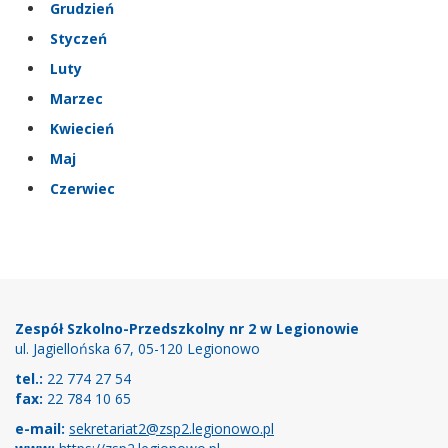
Grudzień
Styczeń
Luty
Marzec
Kwiecień
Maj
Czerwiec
Stopka
Zespół Szkolno-Przedszkolny nr 2 w Legionowie
ul. Jagiellońska 67, 05-120 Legionowo
tel.:
22 774 27 54
fax:
22 784 10 65
e-mail:
sekretariat2@zsp2.legionowo.pl