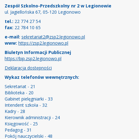
Zespół Szkolno-Przedszkolny nr 2 w Legionowie
ul. Jagiellońska 67, 05-120 Legionowo
tel.:
22 774 27 54
fax:
22 784 10 65
e-mail:
sekretariat2@zsp2.legionowo.pl
www:
https://zsp2.legionowo.pl
Biuletyn Informacji Publicznej
https://bip.zsp2.legionowo.pl
Deklaracja dostępności
Wykaz telefonów wewnętrznych:
Sekretariat - 21
Biblioteka - 20
Gabinet pielęgniarki - 33
Intendent szkoła - 32
Kadry - 28
Kierownik administracji - 24
Księgowość - 25
Pedagog - 31
Pokój nauczycielski - 48