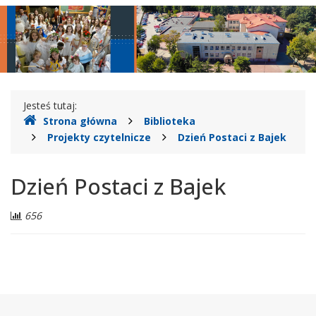
Legionowie
główne
nawigac
Gdzie
Jesteś tutaj:
Strona główna
Biblioteka
jesteśmy
Projekty czytelnicze
Dzień Postaci z Bajek
Dzień Postaci z Bajek
Liczba
656
odwiedzających:
Stopka