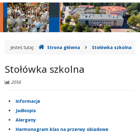
główne
nawigac
Gdzie
Jesteś tutaj:
Strona główna
Stołówka szkolna
jesteśmy
Stołówka szkolna
Liczba
2056
odwiedzających:
Informacje
Jadłospis
Alergeny
Harmonogram klas na przerwy obiadowe