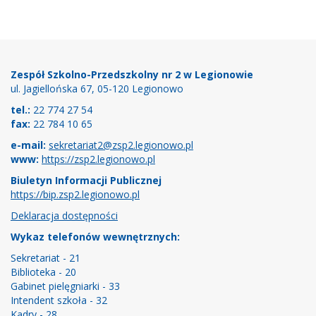
Stopka
Zespół Szkolno-Przedszkolny nr 2 w Legionowie
ul. Jagiellońska 67, 05-120 Legionowo
tel.:
22 774 27 54
fax:
22 784 10 65
e-mail:
sekretariat2@zsp2.legionowo.pl
www:
https://zsp2.legionowo.pl
Biuletyn Informacji Publicznej
https://bip.zsp2.legionowo.pl
Deklaracja dostępności
Wykaz telefonów wewnętrznych:
Sekretariat - 21
Biblioteka - 20
Gabinet pielęgniarki - 33
Intendent szkoła - 32
Kadry - 28