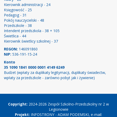
Kierownik administracji - 24
Księgowość - 25
Pedagog - 31
Pokój nauczycielski - 48
Przedszkole - 38
Intendent przedszkola - 38 + 105
Świetlica - 44
Kierownik świetlicy szkolnej - 37
REGON:
146091860
NIP:
536-191-15-24
Konto
35 1090 1841 0000 0001 4149 6249
Budżet (wpłaty za duplikaty legitymacji, duplikaty świadectw,
wpłaty za przedszkole - zarówno pobyt jak i żywienie)
Copyright
Copyright:
2024-2026 Zespół Szkolno-Przedszkolny nr 2 w
Legionowie
Projekt:
INFOSTRONY - ADAM PODEMSKI, e-mail: