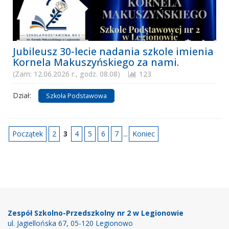
Jubileusz 30-lecie nadania szkole imienia
Kornela Makuszyńskiego za nami.
(Zam: 12.06.2026 r., godz. 08.08)
123
Dział:
Szkoła Podstawowa
Początek
2
3
4
5
6
7
...
Koniec
Stopka
Zespół Szkolno-Przedszkolny nr 2 w Legionowie
ul. Jagiellońska 67, 05-120 Legionowo