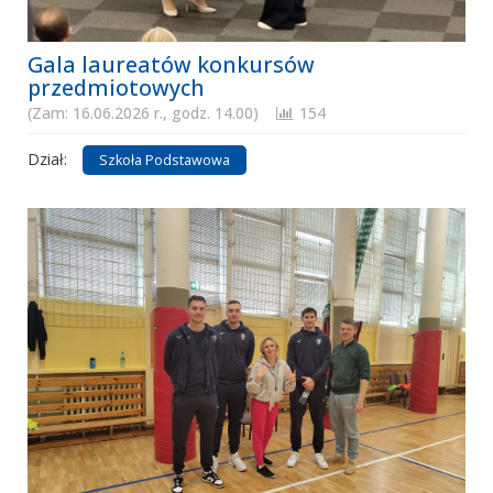
Gala laureatów konkursów
przedmiotowych
(Zam: 16.06.2026 r., godz. 14.00)
154
Dział:
Szkoła Podstawowa