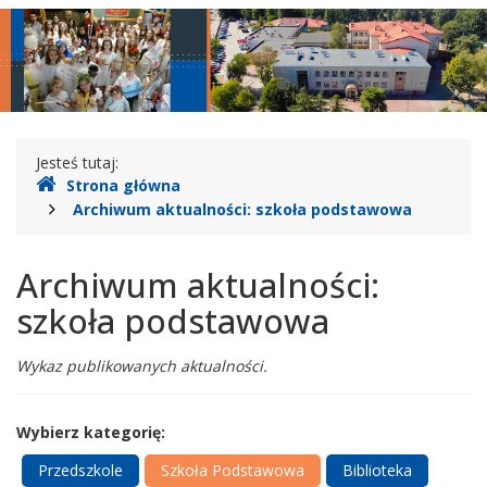
Legionowie
główne
nawigac
Gdzie
Jesteś tutaj:
Strona główna
jesteśmy
Archiwum aktualności: szkoła podstawowa
Archiwum aktualności:
szkoła podstawowa
Wykaz publikowanych aktualności.
Wybierz kategorię:
Przedszkole
Szkoła Podstawowa
Biblioteka