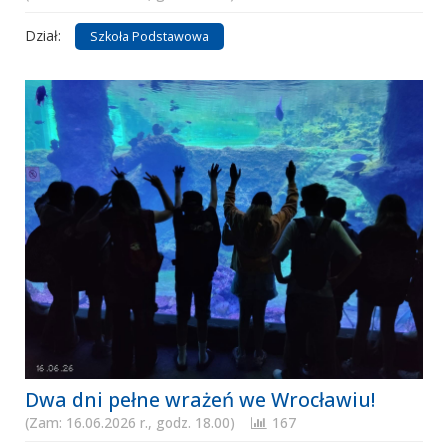
Dział:
Szkoła Podstawowa
Dwa dni pełne wrażeń we Wrocławiu!
(Zam: 16.06.2026 r., godz. 18.00)
167