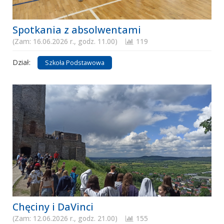
Spotkania z absolwentami
(Zam: 16.06.2026 r., godz. 11.00)
119
Dział:
Szkoła Podstawowa
Chęciny i DaVinci
(Zam: 12.06.2026 r., godz. 21.00)
155