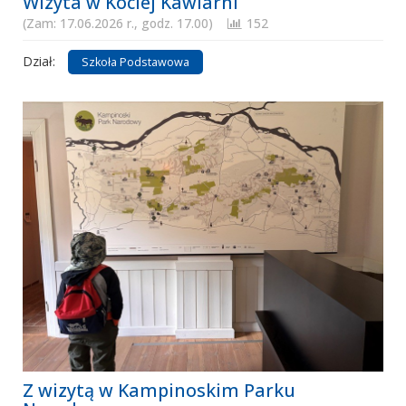
Wizyta w Kociej Kawiarni
(Zam: 17.06.2026 r., godz. 17.00)
152
Dział:
Szkoła Podstawowa
Z wizytą w Kampinoskim Parku