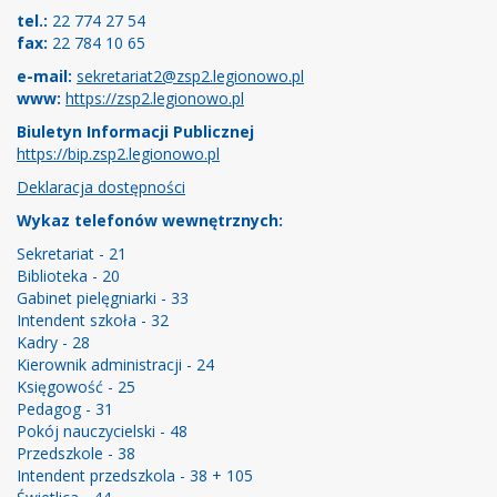
tel.:
22 774 27 54
fax:
22 784 10 65
e-mail:
sekretariat2@zsp2.legionowo.pl
www:
https://zsp2.legionowo.pl
Biuletyn Informacji Publicznej
https://bip.zsp2.legionowo.pl
Deklaracja dostępności
Wykaz telefonów wewnętrznych:
Sekretariat - 21
Biblioteka - 20
Gabinet pielęgniarki - 33
Intendent szkoła - 32
Kadry - 28
Kierownik administracji - 24
Księgowość - 25
Pedagog - 31
Pokój nauczycielski - 48
Przedszkole - 38
Intendent przedszkola - 38 + 105