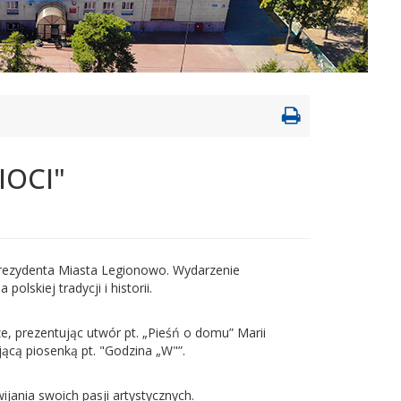
Drukowanie
strony
IOCI"
 Prezydenta Miasta Legionowo. Wydarzenie
lskiej tradycji i historii.
e, prezentując utwór pt. „Pieśń o domu” Marii
jącą piosenką pt. "Godzina „W"”.
ania swoich pasji artystycznych.