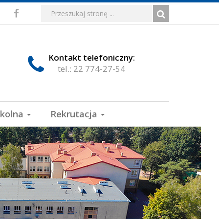
Media
Wyszukiwarka
Wyszukiwana
Formularz
Facebook
fraza:
Szukaj
społecznościowe
wyszukiwania
Kontakt telefoniczny:
tel.: 22 774-27-54
zkolna
Rekrutacja