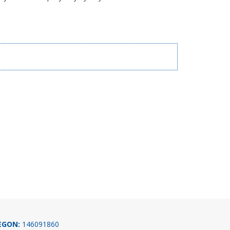
EGON:
146091860