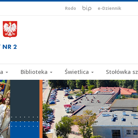
BIP,
Biuletyn
Rodo
e-Dziennik
Informacji
ePUAP,
Publicznej
VULCAN
wa
Biblioteka
Świetlica
Stołówka s