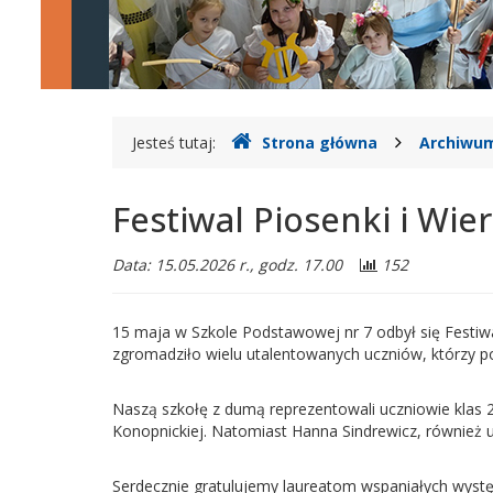
nr
2
w
Legionowie
Gdzie
Jesteś tutaj:
Strona główna
Archiwum
jesteśmy
Festiwal Piosenki i Wie
Data: 15.05.2026 r., godz. 17.00
152
15 maja w Szkole Podstawowej nr 7 odbył się Festiwa
zgromadziło wielu utalentowanych uczniów, którzy popr
Naszą szkołę z dumą reprezentowali uczniowie klas 2-
Konopnickiej. Natomiast Hanna Sindrewicz, również uc
Serdecznie gratulujemy laureatom wspaniałych wystę