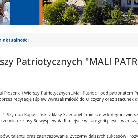
 aktualności
rszy Patriotycznych "MALI PATR
l Piosenki i Wierszy Patriotycznych „Mali Patrioci” pod patronatem
zez recytację i śpiew wyrażali miłość do Ojczyzny oraz szacunek dla po
4. Szymon Kapuściński z klasy 3c zdobył I miejsce w kategorii wiersz
zennica z klasy 3c wyśpiewała II miejsce w kategorii pieśni, wzrusza
pów, talentu oraz zaangażowania. Życzymy dalszych sukcesów i rozwij