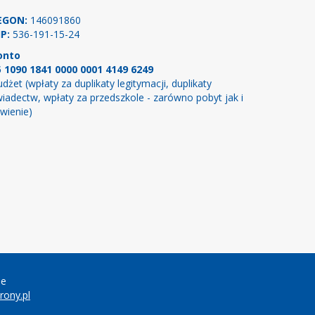
EGON:
146091860
P:
536-191-15-24
onto
5 1090 1841 0000 0001 4149 6249
dżet (wpłaty za duplikaty legitymacji, duplikaty
iadectw, wpłaty za przedszkole - zarówno pobyt jak i
wienie)
ie
ony.pl