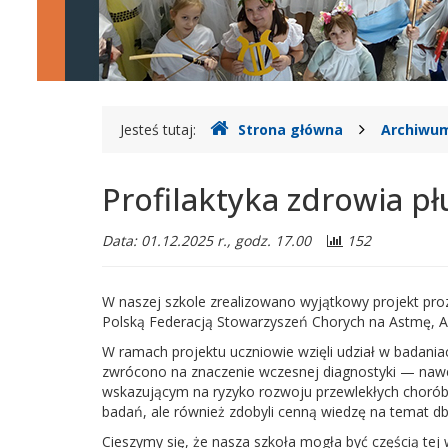
Szkolno-
Przedszkolny
nr
2
Gdzie
Jesteś tutaj:
Strona główna
Archiwum
w
jesteśmy
Legionowie
Profilaktyka zdrowia pł
Data: 01.12.2025 r., godz. 17.00
152
W naszej szkole zrealizowano wyjątkowy projekt pro
Polską Federacją Stowarzyszeń Chorych na Astmę, Al
W ramach projektu uczniowie wzięli udział w badania
zwrócono na znaczenie wczesnej diagnostyki — nawe
wskazującym na ryzyko rozwoju przewlekłych chorób 
badań, ale również zdobyli cenną wiedzę na temat db
Cieszymy się, że nasza szkoła mogła być częścią tej