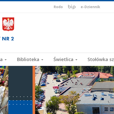
BIP,
Biuletyn
Rodo
e-Dziennik
Informacji
ePUAP,
Publicznej
VULCAN
wa
Biblioteka
Świetlica
Stołówka s