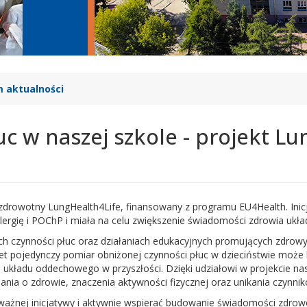
 aktualności
uc w naszej szkole - projekt L
zdrowotny LungHealth4Life, finansowany z programu EU4Health. Ini
ergię i POChP i miała na celu zwiększenie świadomości zdrowia ukł
ch czynności płuc oraz działaniach edukacyjnych promujących zdrowy s
t pojedynczy pomiar obniżonej czynności płuc w dzieciństwie może
układu oddechowego w przyszłości. Dzięki udziałowi w projekcie nasi
ania o zdrowie, znaczenia aktywności fizycznej oraz unikania czynn
 ważnej inicjatywy i aktywnie wspierać budowanie świadomości zdrowo