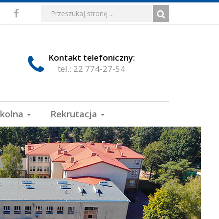
Media
Wyszukiwarka
Wyszukiwana
Formularz
Facebook
fraza:
Szukaj
społecznościowe
wyszukiwania
Kontakt telefoniczny:
tel.: 22 774-27-54
zkolna
Rekrutacja