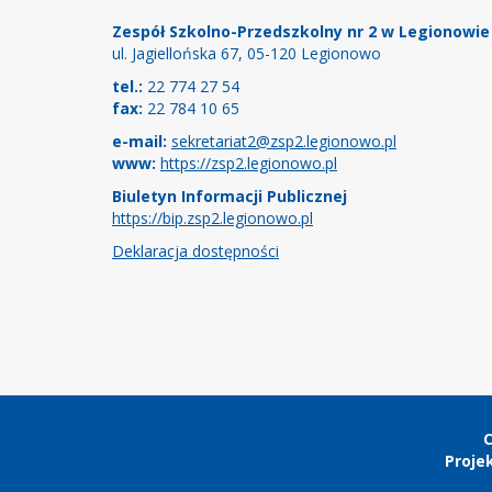
Zespół Szkolno-Przedszkolny nr 2 w Legionowie
ul. Jagiellońska 67, 05-120 Legionowo
tel.:
22 774 27 54
fax:
22 784 10 65
e-mail:
sekretariat2@zsp2.legionowo.pl
www:
https://zsp2.legionowo.pl
Biuletyn Informacji Publicznej
https://bip.zsp2.legionowo.pl
Deklaracja dostępności
Copyright
C
Projek