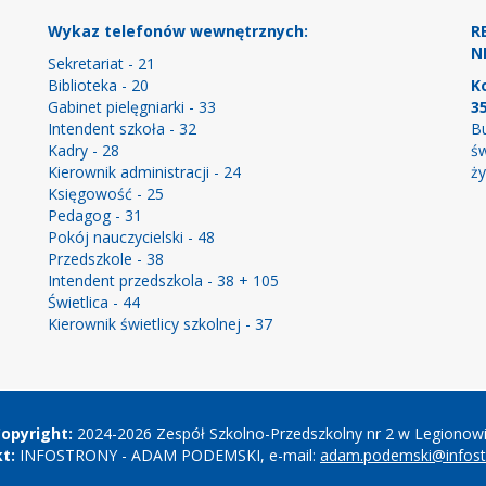
Wykaz telefonów wewnętrznych:
R
NI
Sekretariat - 21
Biblioteka - 20
K
Gabinet pielęgniarki - 33
3
Intendent szkoła - 32
Bu
Kadry - 28
św
Kierownik administracji - 24
ży
Księgowość - 25
Pedagog - 31
Pokój nauczycielski - 48
Przedszkole - 38
Intendent przedszkola - 38 + 105
Świetlica - 44
Kierownik świetlicy szkolnej - 37
opyright:
2024-2026 Zespół Szkolno-Przedszkolny nr 2 w Legionow
t:
INFOSTRONY - ADAM PODEMSKI, e-mail:
adam.podemski@infostr