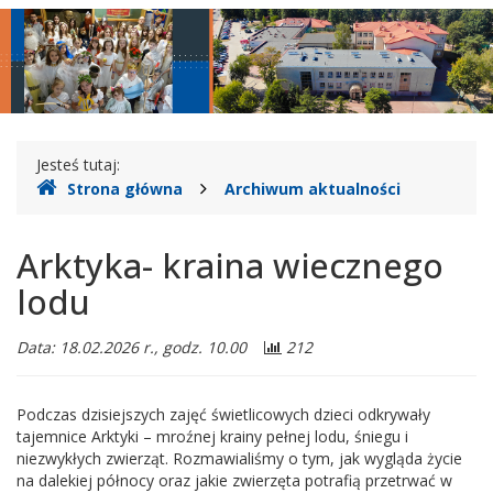
Legionowie
główne
nawigac
Gdzie
Jesteś tutaj:
Strona główna
Archiwum aktualności
jesteśmy
Arktyka- kraina wiecznego
lodu
Data: 18.02.2026 r., godz. 10.00
212
Podczas dzisiejszych zajęć świetlicowych dzieci odkrywały
tajemnice Arktyki – mroźnej krainy pełnej lodu, śniegu i
niezwykłych zwierząt. Rozmawialiśmy o tym, jak wygląda życie
na dalekiej północy oraz jakie zwierzęta potrafią przetrwać w