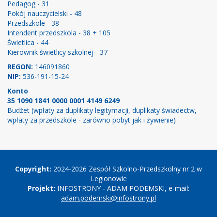
Pedagog - 31
Pokój nauczycielski - 48
Przedszkole - 38
Intendent przedszkola - 38 + 105
Świetlica - 44
Kierownik świetlicy szkolnej - 37
REGON:
146091860
NIP:
536-191-15-24
Konto
35 1090 1841 0000 0001 4149 6249
Budżet (wpłaty za duplikaty legitymacji, duplikaty świadectw,
wpłaty za przedszkole - zarówno pobyt jak i żywienie)
Copyright
Copyright:
2024-2026 Zespół Szkolno-Przedszkolny nr 2 w
Legionowie
Projekt:
INFOSTRONY - ADAM PODEMSKI, e-mail:
adam.podemski@infostrony.pl