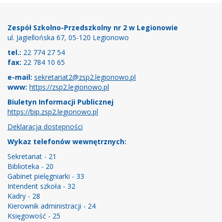
Stopka
Zespół Szkolno-Przedszkolny nr 2 w Legionowie
ul. Jagiellońska 67, 05-120 Legionowo
tel.:
22 774 27 54
fax:
22 784 10 65
e-mail:
sekretariat2@zsp2.legionowo.pl
www:
https://zsp2.legionowo.pl
Biuletyn Informacji Publicznej
https://bip.zsp2.legionowo.pl
Deklaracja dostępności
Wykaz telefonów wewnętrznych:
Sekretariat - 21
Biblioteka - 20
Gabinet pielęgniarki - 33
Intendent szkoła - 32
Kadry - 28
Kierownik administracji - 24
Księgowość - 25