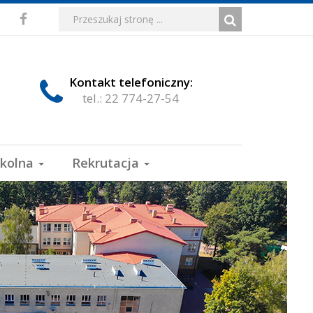
Media
Wyszukiwarka
Wyszukiwana
Formularz
Facebook
fraza:
Szukaj
społecznościowe
wyszukiwania
Kontakt telefoniczny:
tel.: 22 774-27-54
zkolna
Rekrutacja