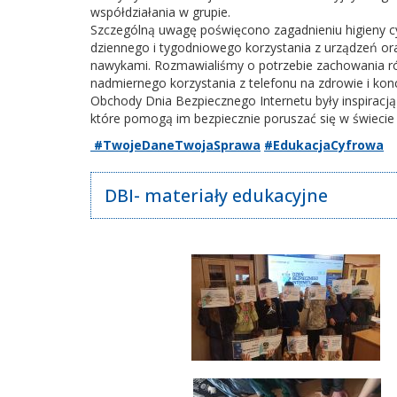
współdziałania w grupie.
Szczególną uwagę poświęcono zagadnieniu higieny cy
dziennego i tygodniowego korzystania z urządzeń oraz
nawykami. Rozmawialiśmy o potrzebie zachowania ró
nadmiernego korzystania z telefonu na zdrowie i kon
Obchody Dnia Bezpiecznego Internetu były inspiracj
które pomogą im bezpiecznie poruszać się w świecie
#TwojeDaneTwojaSprawa
#EdukacjaCyfrowa
DBI- materiały edukacyjne