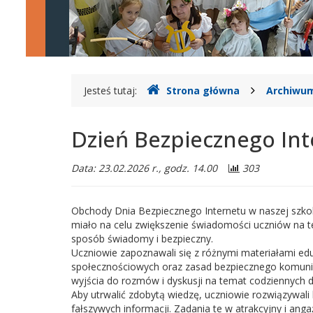
Legionowie
Gdzie
Jesteś tutaj:
Strona główna
Archiwum
jesteśmy
Dzień Bezpiecznego In
Data: 23.02.2026 r., godz. 14.00
303
Obchody Dnia Bezpiecznego Internetu w naszej szkole
miało na celu zwiększenie świadomości uczniów na te
sposób świadomy i bezpieczny.
Uczniowie zapoznawali się z różnymi materiałami e
społecznościowych oraz zasad bezpiecznego komunikowa
wyjścia do rozmów i dyskusji na temat codziennych 
Aby utrwalić zdobytą wiedzę, uczniowie rozwiązywal
fałszywych informacji. Zadania te w atrakcyjny i anga