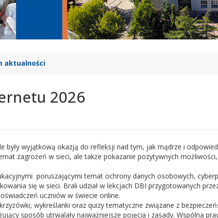
 aktualności
ternetu 2026
 były wyjątkową okazją do refleksji nad tym, jak mądrze i odpowied
mat zagrożeń w sieci, ale także pokazanie pozytywnych możliwości, ja
dukacyjnymi poruszającymi temat ochrony danych osobowych, cyberp
nia się w sieci. Brali udział w lekcjach DBI przygotowanych przez s
doświadczeń uczniów w świecie online.
i krzyżówki, wykreślanki oraz quizy tematyczne związane z bezpiec
żujący sposób utrwalały najważniejsze pojęcia i zasady. Wspólna prac