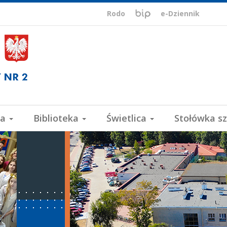
BIP,
Biuletyn
Rodo
e-Dziennik
Informacji
ePUAP,
Publicznej
VULCAN
wa
Biblioteka
Świetlica
Stołówka s