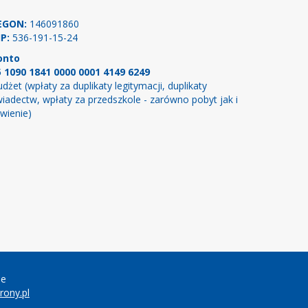
EGON:
146091860
P:
536-191-15-24
onto
5 1090 1841 0000 0001 4149 6249
dżet (wpłaty za duplikaty legitymacji, duplikaty
iadectw, wpłaty za przedszkole - zarówno pobyt jak i
wienie)
ie
ony.pl