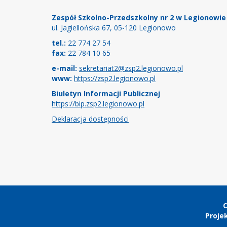
Stopka
Zespół Szkolno-Przedszkolny nr 2 w Legionowie
ul. Jagiellońska 67, 05-120 Legionowo
tel.:
22 774 27 54
fax:
22 784 10 65
e-mail:
sekretariat2@zsp2.legionowo.pl
www:
https://zsp2.legionowo.pl
Biuletyn Informacji Publicznej
https://bip.zsp2.legionowo.pl
Deklaracja dostępności
Copyright
C
Projek