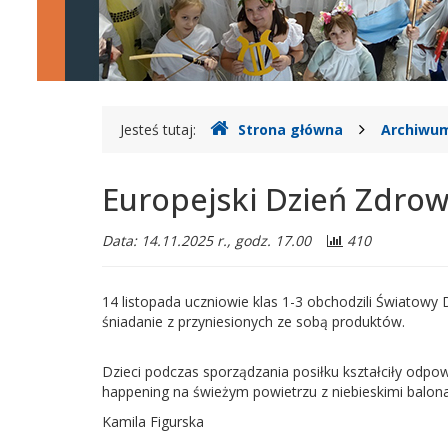
2
w
Legionowie
Gdzie
Jesteś tutaj:
Strona główna
Archiwum
jesteśmy
Europejski Dzień Zdrow
Data: 14.11.2025 r., godz. 17.00
410
14 listopada uczniowie klas 1-3 obchodzili Światowy
śniadanie z przyniesionych ze sobą produktów.
Dzieci podczas sporządzania posiłku kształciły odpo
happening na świeżym powietrzu z niebieskimi balon
Kamila Figurska