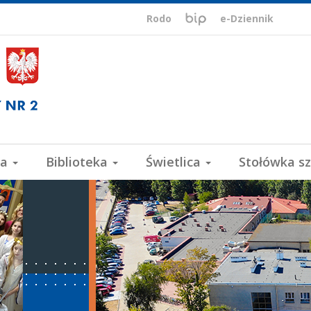
BIP,
Biuletyn
Rodo
e-Dziennik
Informacji
ePUAP,
Publicznej
VULCAN
wa
Biblioteka
Świetlica
Stołówka s