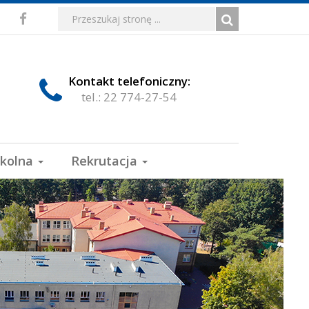
Media
Wyszukiwarka
Wyszukiwana
Formularz
Facebook
fraza:
Szukaj
społecznościowe
wyszukiwania
Kontakt telefoniczny:
tel.: 22 774-27-54
zkolna
Rekrutacja