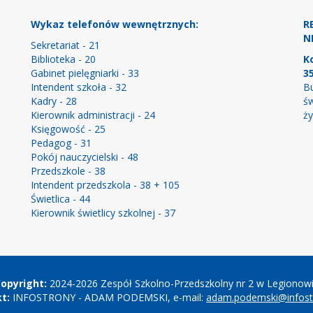
Wykaz telefonów wewnętrznych:
R
NI
Sekretariat - 21
Biblioteka - 20
K
Gabinet pielęgniarki - 33
3
Intendent szkoła - 32
Bu
Kadry - 28
św
Kierownik administracji - 24
ży
Księgowość - 25
Pedagog - 31
Pokój nauczycielski - 48
Przedszkole - 38
Intendent przedszkola - 38 + 105
Świetlica - 44
Kierownik świetlicy szkolnej - 37
opyright:
2024-2026 Zespół Szkolno-Przedszkolny nr 2 w Legionow
t:
INFOSTRONY - ADAM PODEMSKI, e-mail:
adam.podemski@infostr