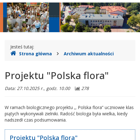
główne
nawigac
Gdzie
Jesteś tutaj:
Strona główna
Archiwum aktualności
jesteśmy
Projektu "Polska flora"
Data: 27.10.2025 r., godz. 10.00
278
W ramach biologicznego projektu ,, Polska flora” uczniowie klas
piątych wykonywali zielniki. Radość biologa była wielka, kiedy
nadszedł czas podsumowania.
Projektu "Polska flora"