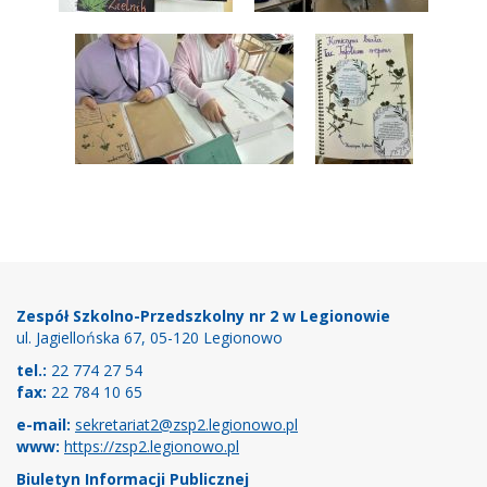
Stopka
Zespół Szkolno-Przedszkolny nr 2 w Legionowie
ul. Jagiellońska 67, 05-120 Legionowo
tel.:
22 774 27 54
fax:
22 784 10 65
e-mail:
sekretariat2@zsp2.legionowo.pl
www:
https://zsp2.legionowo.pl
Biuletyn Informacji Publicznej