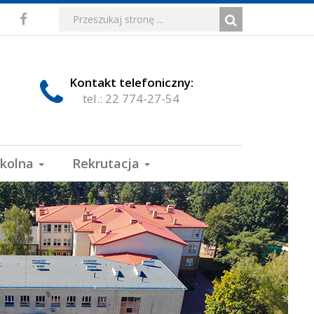
Media
Wyszukiwarka
Wyszukiwana
Formularz
Facebook
fraza:
Szukaj
społecznościowe
wyszukiwania
Kontakt telefoniczny:
tel.: 22 774-27-54
zkolna
Rekrutacja