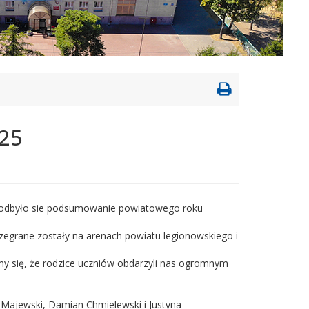
Drukowanie
strony
25
e, odbyło sie podsumowanie powiatowego roku
zegrane zostały na arenach powiatu legionowskiego i
ymy się, że rodzice uczniów obdarzyli nas ogromnym
w Majewski, Damian Chmielewski i Justyna