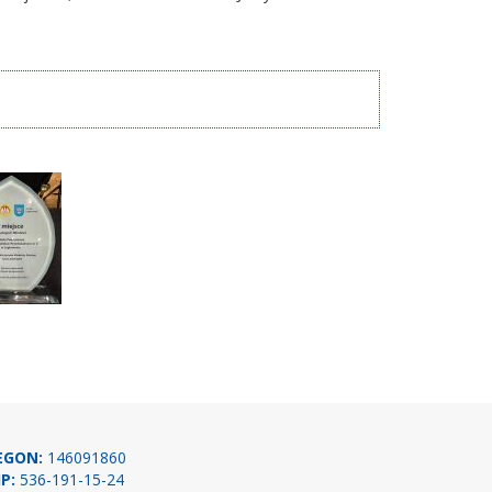
EGON:
146091860
P:
536-191-15-24