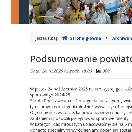
w
Legionowie
Gdzie
Jesteś tutaj:
Strona główna
Archiwum
jesteśmy
Podsumowanie powiato
Data: 24.10.2025 r., godz. 18.00
300
W piatek 24 października 2025 na uroczystej gali, 
sportowego 2024/25.
Szkoła Podstawowa nr 2 osiągnęła fantastyczny wyni
tym samym w kategorii młodzież wywalczyła 1 miejsc
Ogromny sukces to ciężka praca uczniow i nauczyciel
zaufaniem i pozwolili pielęgnować sportowe talenty.
W kategorii klas młodszych uplasowaliśmy sie na 5 
Ponadto specjalnymi wyróżnieniami docenieni zostali