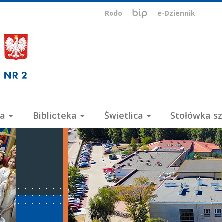
BIP,
Biuletyn
Rodo
e-Dziennik
Informacji
ePUAP,
Publicznej
VULCAN
wa
Biblioteka
Świetlica
Stołówka s