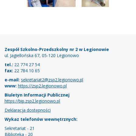
Stopka
Zespół Szkolno-Przedszkolny nr 2 w Legionowie
ul. Jagiellońska 67, 05-120 Legionowo
tel.:
22 774 27 54
fax:
22 784 10 65
e-mail:
sekretariat2@zsp2.legionowo.pl
www:
https://zsp2.legionowo.pl
Biuletyn Informacji Publicznej
https://bip.zsp2.legionowo.pl
Deklaracja dostępności
Wykaz telefonów wewnętrznych:
Sekretariat - 21
Biblioteka - 20