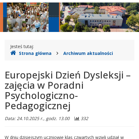
Szkolno-
główne
nawigac
Przedszkolny
nr
2
Gdzie
w
Jesteś tutaj:
Strona główna
Archiwum aktualności
jesteśmy
Legionowie
Europejski Dzień Dysleksji –
zajęcia w Poradni
Psychologiczno-
Pedagogicznej
Data: 24.10.2025 r., godz. 13.00
332
W dniu dzisiejszym uczniowie klas czwartych wzięli udział w