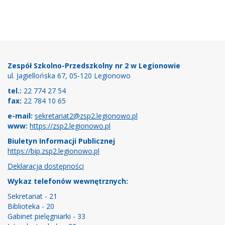
Stopka
Zespół Szkolno-Przedszkolny nr 2 w Legionowie
ul. Jagiellońska 67, 05-120 Legionowo
tel.:
22 774 27 54
fax:
22 784 10 65
e-mail:
sekretariat2@zsp2.legionowo.pl
www:
https://zsp2.legionowo.pl
Biuletyn Informacji Publicznej
https://bip.zsp2.legionowo.pl
Deklaracja dostępności
Wykaz telefonów wewnętrznych:
Sekretariat - 21
Biblioteka - 20
Gabinet pielęgniarki - 33