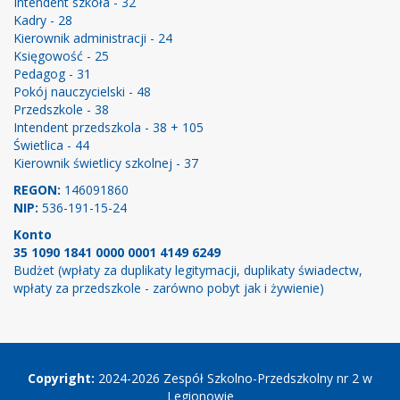
Intendent szkoła - 32
Kadry - 28
Kierownik administracji - 24
Księgowość - 25
Pedagog - 31
Pokój nauczycielski - 48
Przedszkole - 38
Intendent przedszkola - 38 + 105
Świetlica - 44
Kierownik świetlicy szkolnej - 37
REGON:
146091860
NIP:
536-191-15-24
Konto
35 1090 1841 0000 0001 4149 6249
Budżet (wpłaty za duplikaty legitymacji, duplikaty świadectw,
wpłaty za przedszkole - zarówno pobyt jak i żywienie)
Copyright
Copyright:
2024-2026 Zespół Szkolno-Przedszkolny nr 2 w
Legionowie