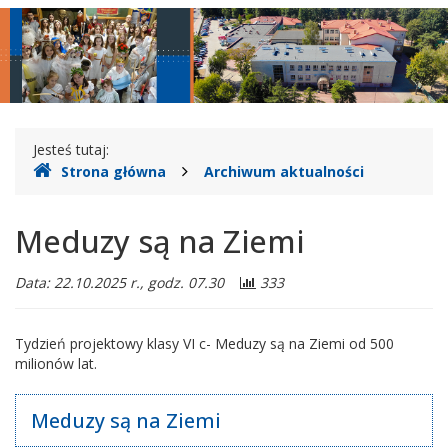
Legionowie
główne
nawigac
Gdzie
Jesteś tutaj:
Strona główna
Archiwum aktualności
jesteśmy
Meduzy są na Ziemi
Data: 22.10.2025 r., godz. 07.30
333
Tydzień projektowy klasy VI c- Meduzy są na Ziemi od 500
milionów lat.
Meduzy są na Ziemi