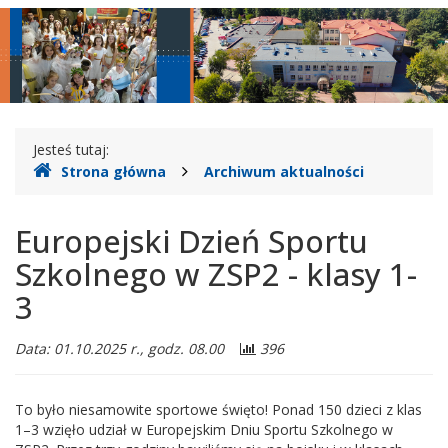
Zespół
główne
nawigac
Szkolno-
Przedszkolny
nr
Gdzie
2
Jesteś tutaj:
Strona główna
Archiwum aktualności
jesteśmy
w
Legionowie
Europejski Dzień Sportu
Szkolnego w ZSP2 - klasy 1-
3
Data: 01.10.2025 r., godz. 08.00
396
To było niesamowite sportowe święto! Ponad 150 dzieci z klas
1–3 wzięło udział w Europejskim Dniu Sportu Szkolnego w