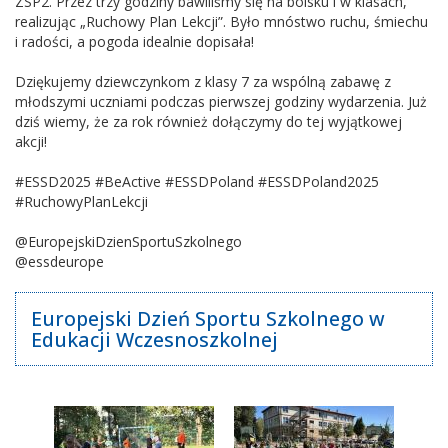
ZSP2. Przez trzy godziny bawiliśmy się na boisku i w klasach,
realizując „Ruchowy Plan Lekcji”. Było mnóstwo ruchu, śmiechu
i radości, a pogoda idealnie dopisała!
Dziękujemy dziewczynkom z klasy 7 za wspólną zabawę z
młodszymi uczniami podczas pierwszej godziny wydarzenia. Już
dziś wiemy, że za rok również dołączymy do tej wyjątkowej
akcji!
#ESSD2025 #BeActive #ESSDPoland #ESSDPoland2025
#RuchowyPlanLekcji
@EuropejskiDzienSportuSzkolnego
@essdeurope
Europejski Dzień Sportu Szkolnego w
Edukacji Wczesnoszkolnej