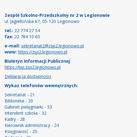
Stopka
Zespół Szkolno-Przedszkolny nr 2 w Legionowie
ul. Jagiellońska 67, 05-120 Legionowo
tel.:
22 774 27 54
fax:
22 784 10 65
e-mail:
sekretariat2@zsp2.legionowo.pl
www:
https://zsp2.legionowo.pl
Biuletyn Informacji Publicznej
https://bip.zsp2.legionowo.pl
Deklaracja dostępności
Wykaz telefonów wewnętrznych:
Sekretariat - 21
Biblioteka - 20
Gabinet pielęgniarki - 33
Intendent szkoła - 32
Kadry - 28
Kierownik administracji - 24
Księgowość - 25