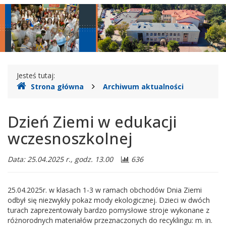
w
główne
nawigac
Legionowie
Gdzie
Jesteś tutaj:
Strona główna
Archiwum aktualności
jesteśmy
Dzień Ziemi w edukacji
wczesnoszkolnej
Data: 25.04.2025 r., godz. 13.00
636
25.04.2025r. w klasach 1-3 w ramach obchodów Dnia Ziemi
odbył się niezwykły pokaz mody ekologicznej. Dzieci w dwóch
turach zaprezentowały bardzo pomysłowe stroje wykonane z
różnorodnych materiałów przeznaczonych do recyklingu: m. in.