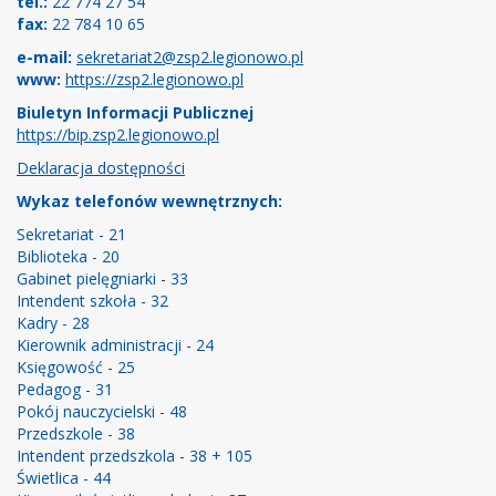
tel.:
22 774 27 54
fax:
22 784 10 65
e-mail:
sekretariat2@zsp2.legionowo.pl
www:
https://zsp2.legionowo.pl
Biuletyn Informacji Publicznej
https://bip.zsp2.legionowo.pl
Deklaracja dostępności
Wykaz telefonów wewnętrznych:
Sekretariat - 21
Biblioteka - 20
Gabinet pielęgniarki - 33
Intendent szkoła - 32
Kadry - 28
Kierownik administracji - 24
Księgowość - 25
Pedagog - 31
Pokój nauczycielski - 48
Przedszkole - 38
Intendent przedszkola - 38 + 105
Świetlica - 44