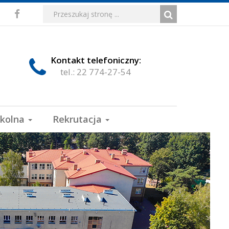
Media
Wyszukiwarka
Wyszukiwana
Formularz
Facebook
fraza:
Szukaj
społecznościowe
wyszukiwania
Kontakt telefoniczny:
tel.: 22 774-27-54
zkolna
Rekrutacja