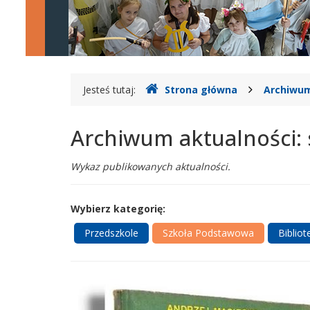
Legionowie
Gdzie
Jesteś tutaj:
Strona główna
Archiwum
jesteśmy
Archiwum aktualności:
Wykaz publikowanych aktualności.
Wybierz kategorię:
Przedszkole
Szkoła Podstawowa
Bibliot