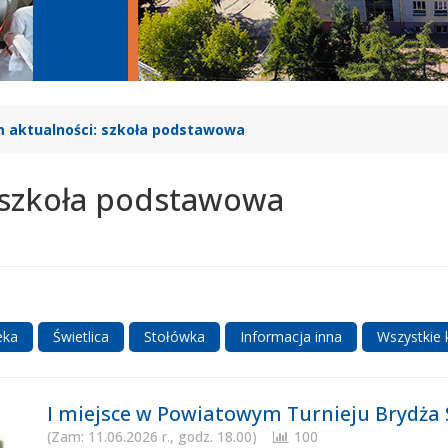
 aktualności: szkoła podstawowa
 szkoła podstawowa
eka
Świetlica
Stołówka
Informacja inna
Wszystkie 
I miejsce w Powiatowym Turnieju Brydża
(Zam: 11.06.2026 r., godz. 18.00)
100