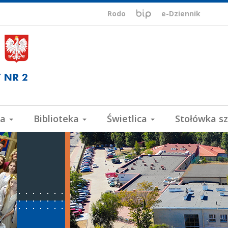
BIP,
Biuletyn
Rodo
e-Dziennik
Informacji
ePUAP,
Publicznej
VULCAN
wa
Biblioteka
Świetlica
Stołówka s