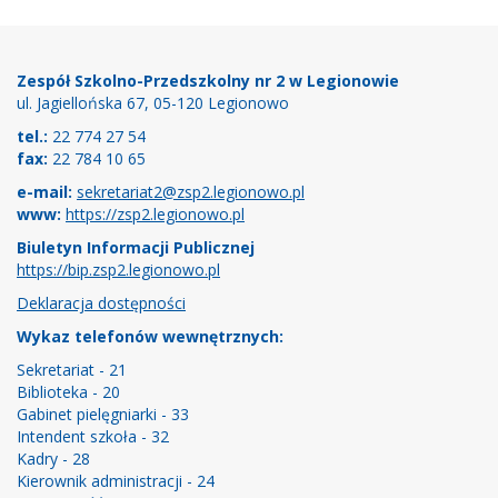
Stopka
Zespół Szkolno-Przedszkolny nr 2 w Legionowie
ul. Jagiellońska 67, 05-120 Legionowo
tel.:
22 774 27 54
fax:
22 784 10 65
e-mail:
sekretariat2@zsp2.legionowo.pl
www:
https://zsp2.legionowo.pl
Biuletyn Informacji Publicznej
https://bip.zsp2.legionowo.pl
Deklaracja dostępności
Wykaz telefonów wewnętrznych:
Sekretariat - 21
Biblioteka - 20
Gabinet pielęgniarki - 33
Intendent szkoła - 32
Kadry - 28
Kierownik administracji - 24