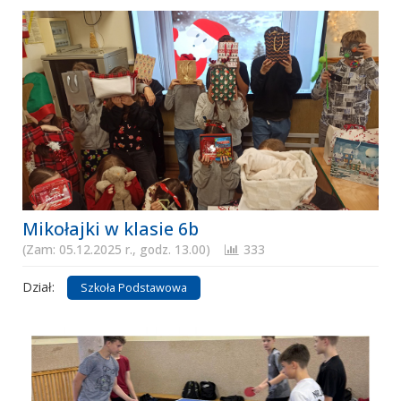
Mikołajki w klasie 6b
(Zam: 05.12.2025 r., godz. 13.00)
333
Dział:
Szkoła Podstawowa