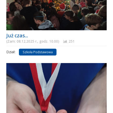
Już czas...
(Zam: 08.12.2025 r., godz. 10.00)
251
Dział:
Szkoła Podstawowa