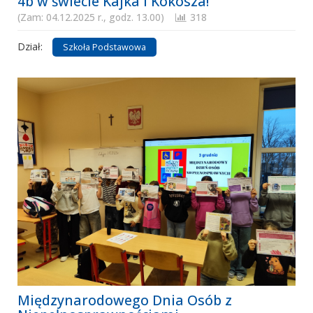
4b w świecie Kajka i Kokosza!
(Zam: 04.12.2025 r., godz. 13.00)
318
Dział:
Szkoła Podstawowa
Międzynarodowego Dnia Osób z