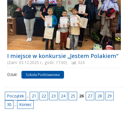
I miejsce w konkursie „Jestem Polakiem”
(Zam: 03.12.2025 r., godz. 17.00)
324
Dział:
Szkoła Podstawowa
Początek
...
21
22
23
24
25
26
27
28
29
30
...
Koniec