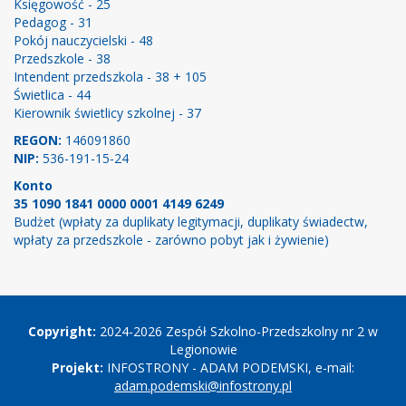
Księgowość - 25
Pedagog - 31
Pokój nauczycielski - 48
Przedszkole - 38
Intendent przedszkola - 38 + 105
Świetlica - 44
Kierownik świetlicy szkolnej - 37
REGON:
146091860
NIP:
536-191-15-24
Konto
35 1090 1841 0000 0001 4149 6249
Budżet (wpłaty za duplikaty legitymacji, duplikaty świadectw,
wpłaty za przedszkole - zarówno pobyt jak i żywienie)
Copyright
Copyright:
2024-2026 Zespół Szkolno-Przedszkolny nr 2 w
Legionowie
Projekt:
INFOSTRONY - ADAM PODEMSKI, e-mail:
adam.podemski@infostrony.pl