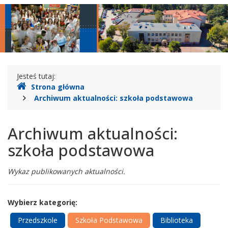
Legionowie
główne
nawigac
Gdzie
Jesteś tutaj:
Strona główna
jesteśmy
Archiwum aktualności: szkoła podstawowa
Archiwum aktualności:
szkoła podstawowa
Wykaz publikowanych aktualności.
Wybierz kategorię:
Przedszkole
Szkoła Podstawowa
Biblioteka