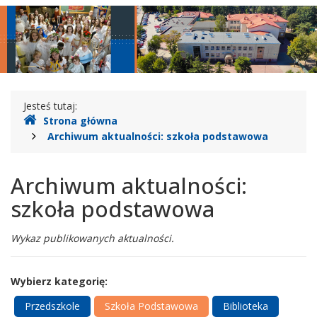
Legionowie
główne
nawigac
Gdzie
Jesteś tutaj:
Strona główna
jesteśmy
Archiwum aktualności: szkoła podstawowa
Archiwum aktualności:
szkoła podstawowa
Wykaz publikowanych aktualności.
Wybierz kategorię:
Przedszkole
Szkoła Podstawowa
Biblioteka