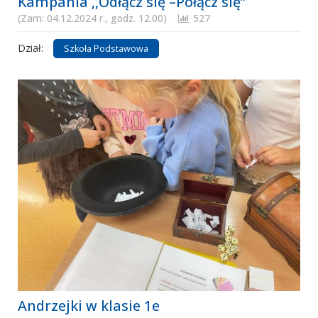
Kampania ,,Odłącz się –Połącz się”
(Zam: 04.12.2024 r., godz. 12.00)
527
Dział:
Szkoła Podstawowa
Andrzejki w klasie 1e