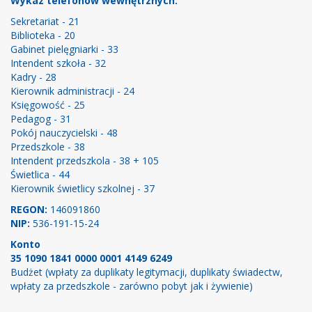
Wykaz telefonów wewnętrznych:
Sekretariat - 21
Biblioteka - 20
Gabinet pielęgniarki - 33
Intendent szkoła - 32
Kadry - 28
Kierownik administracji - 24
Księgowość - 25
Pedagog - 31
Pokój nauczycielski - 48
Przedszkole - 38
Intendent przedszkola - 38 + 105
Świetlica - 44
Kierownik świetlicy szkolnej - 37
REGON:
146091860
NIP:
536-191-15-24
Konto
35 1090 1841 0000 0001 4149 6249
Budżet (wpłaty za duplikaty legitymacji, duplikaty świadectw,
wpłaty za przedszkole - zarówno pobyt jak i żywienie)