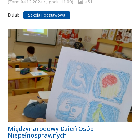
(Zam: 04.12.2024 r., godz. 11.00)
451
Dział:
Szkoła Podstawowa
Międzynarodowy Dzień Osób
Niepełnosprawnych