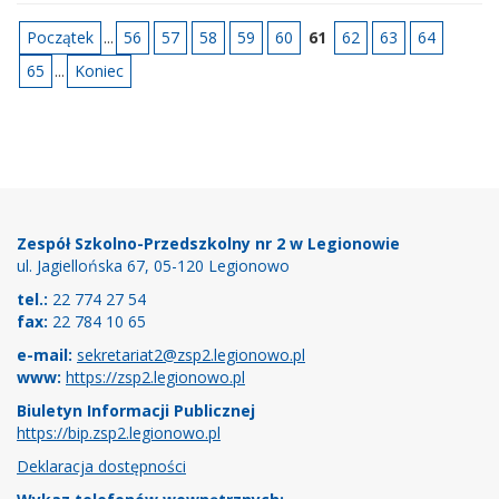
Początek
...
56
57
58
59
60
61
62
63
64
65
...
Koniec
Stopka
Zespół Szkolno-Przedszkolny nr 2 w Legionowie
ul. Jagiellońska 67, 05-120 Legionowo
tel.:
22 774 27 54
fax:
22 784 10 65
e-mail:
sekretariat2@zsp2.legionowo.pl
www:
https://zsp2.legionowo.pl
Biuletyn Informacji Publicznej
https://bip.zsp2.legionowo.pl
Deklaracja dostępności