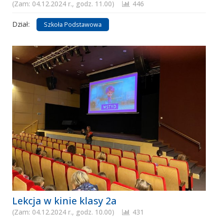
(Zam: 04.12.2024 r., godz. 11.00)
446
Dział:
Szkoła Podstawowa
Lekcja w kinie klasy 2a
(Zam: 04.12.2024 r., godz. 10.00)
431