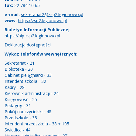
fax:
22 784 10 65
e-mail:
sekretariat2@zsp2.legionowo.pl
www:
https://zsp2.legionowo.pl
Biuletyn Informacji Publicznej
https://bip.zsp2.legionowo.pl
Deklaracja dostępności
Wykaz telefonów wewnętrznych:
Sekretariat - 21
Biblioteka - 20
Gabinet pielęgniarki - 33
Intendent szkoła - 32
Kadry - 28
Kierownik administracji - 24
Księgowość - 25
Pedagog - 31
Pokój nauczycielski - 48
Przedszkole - 38
Intendent przedszkola - 38 + 105
Świetlica - 44
Kierownik świetlicy szkolnej - 37