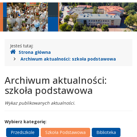
Legionowie
główne
nawigac
Gdzie
Jesteś tutaj:
Strona główna
jesteśmy
Archiwum aktualności: szkoła podstawowa
Archiwum aktualności:
szkoła podstawowa
Wykaz publikowanych aktualności.
Wybierz kategorię:
Przedszkole
Szkoła Podstawowa
Biblioteka