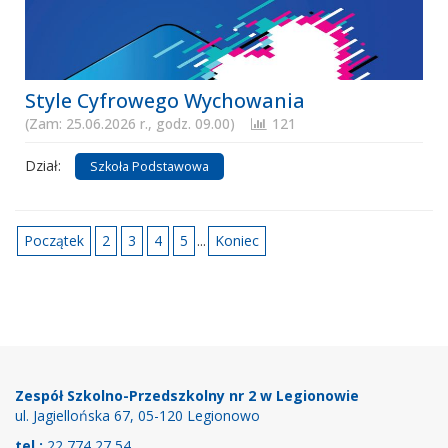
Style Cyfrowego Wychowania
(Zam: 25.06.2026 r., godz. 09.00)
121
Dział:
Szkoła Podstawowa
Początek
2
3
4
5
...
Koniec
Stopka
Zespół Szkolno-Przedszkolny nr 2 w Legionowie
ul. Jagiellońska 67, 05-120 Legionowo
tel.:
22 774 27 54